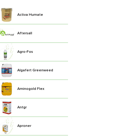
Activa Humate
Aftersall
Agro-Fos
Algafert Greenweed
Aminogold Flex
Antgr
Aproner