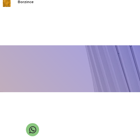
Borzince
Calborium
Callido
CarboMax
Chikolat VRS
Class NZn
Cloro-X
Cupro