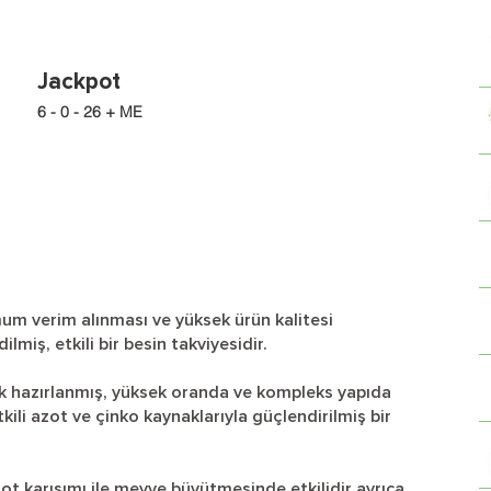
Jackpot
6 - 0 - 26 + ME
m verim alınması ve yüksek ürün kalitesi
lmiş, etkili bir besin takviyesidir.
rak hazırlanmış, yüksek oranda ve kompleks yapıda
kili azot ve çinko kaynaklarıyla güçlendirilmiş bir
t karışımı ile meyve büyütmesinde etkilidir ayrıca