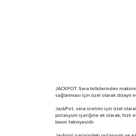
JACKPOT: Sera bitkilerinden maksimu
sağlanması için özel olarak dizayn edi
JackPot, sera üretimi için özel ola
potasyum içeriğine ek olarak, hızlı et
besin takviyesidir
Jackpot içerisindeki potasyum ve azo