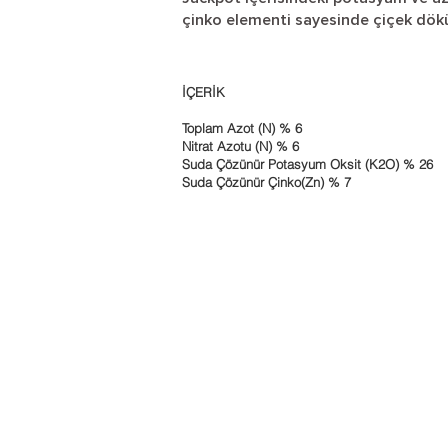
çinko elementi sayesinde çiçek dök
İÇERİK
Toplam Azot (N) % 6
Nitrat Azotu (N) % 6
Suda Çözünür Potasyum Oksit (K2O) % 26
Suda Çözünür Çinko(Zn) % 7