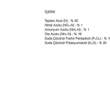
İÇERİK
Toplam Azot (N) : % 20
Nitrat Azotu (NO₃-N) : % 1
Amonyum Azotu (NH₄-N) : % 1
Üre Azotu (NH₂-N) : % 18
Suda Çözünür Fosfor Pentaoksit (P₂O₅) : % 1
Suda Çözünür Potasyumoksit (K₂O) : % 20