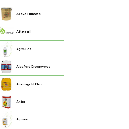
Activa Humate
Aftersall
Agro-Fos
Algafert Greenweed
Aminogold Flex
Antgr
Aproner