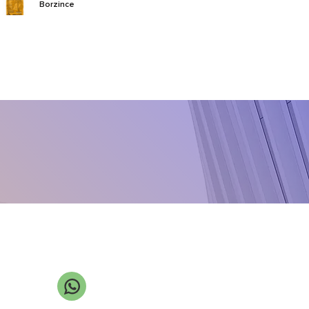
Borzince
Calborium
Callido
CarboMax
Chikolat VRS
Class NZn
Cloro-X
Cupro