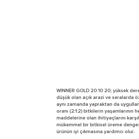
WINNER GOLD 20 10 20; yüksek derec
düşük olan açık arazi ve seralarda ö
aynı zamanda yapraktan da uygullana
oranı (2:1:2) bitkilerin yaşamlarının
maddelerine olan ihitiyaçlarını karş
mükemmel bir bitkisel üreme denges
ürünün iyi çıkmasına yardımcı olur.