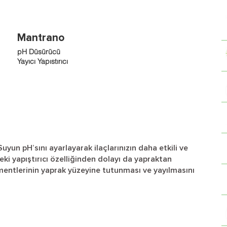
Mantrano
pH Düsürücü
Yayıcı Yapıstırıcı
n pH’sını ayarlayarak ilaçlarınızın daha etkili ve
deki yapıştırıcı özelliğinden dolayı da yapraktan
ementlerinin yaprak yüzeyine tutunması ve yayıImasını