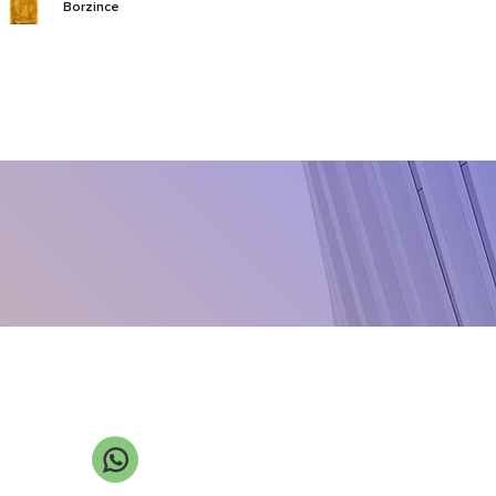
Borzince
Calborium
Callido
CarboMax
Chikolat VRS
Class NZn
Cloro-X
Cupro