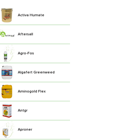
Activa Humate
Aftersall
Agro-Fos
Algafert Greenweed
Aminogold Flex
Antgr
Aproner