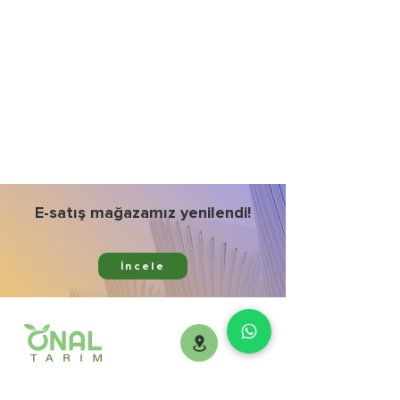
E-satış mağazamız yenilendi!
İncele
Ürünlerimiz
Kurumsal