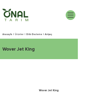
Anasayfa
|
Ürünler
|
Bitki Besleme
|
Antpaş
Wover Jet King
Wover Jet King