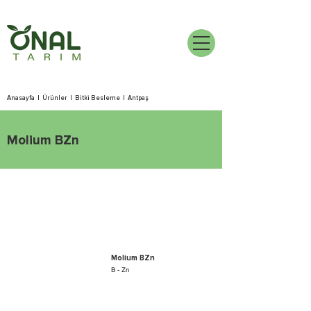
Anasayfa
|
Ürünler
|
Bitki Besleme
|
Antpaş
Molium BZn
Molium BZn
B - Zn