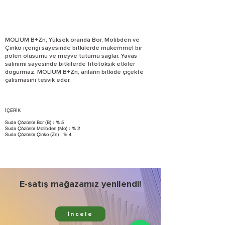
MOLIUM B+Zn, Yüksek oranda Bor, Molibden ve
Çinko içerigi sayesinde bitkilerde mükemmel bir
polen olusumu ve meyve tutumu saglar. Yavas
salınımı sayesinde bitkilerde fitotoksik etkiler
dogurmaz. MOLIUM B+Zn; arıların bitkide çiçekte
çalısmasını tesvik eder.
İÇERİK
Suda Çözünür Bor (B) : % 5
Suda Çözünür Molibden (Mo) : % 2
Suda Çözünür Çinko (Zn) : % 4
E-satış mağazamız yenilendi!
İncele