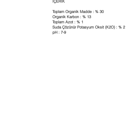
İÇERİK
Toplam Organik Madde : % 30
Organik Karbon : % 13
Toplam Azot : % 1
Suda Çözünür Potasyum Oksit (K2O) : % 2
pH : 7-9