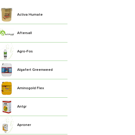
Activa Humate
Aftersall
Agro-Fos
Algafert Greenweed
Aminogold Flex
Antgr
Aproner