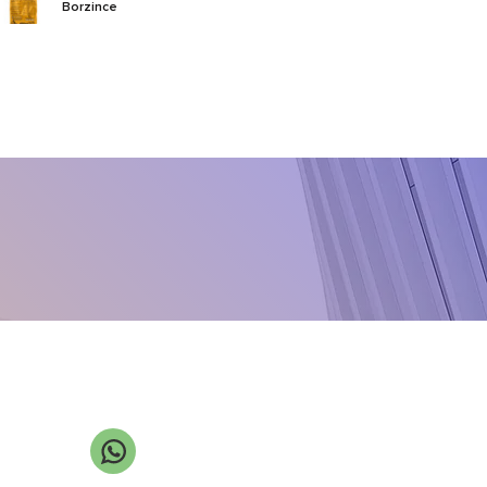
Borzince
Calborium
Callido
CarboMax
Chikolat VRS
Class NZn
Cloro-X
Cupro