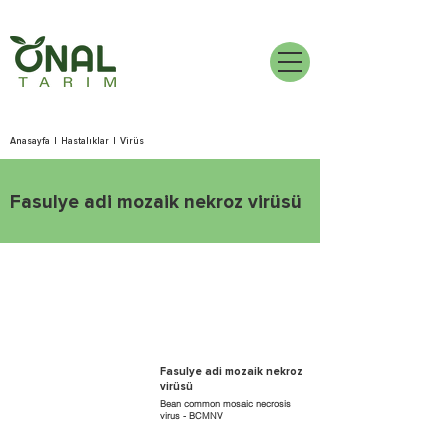
Anasayfa
|
Hastalıklar
|
Virüs
Fasulye adi mozaik nekroz virüsü
Fasulye adi mozaik nekroz
virüsü
Bean common mosaic necrosis
virus - BCMNV