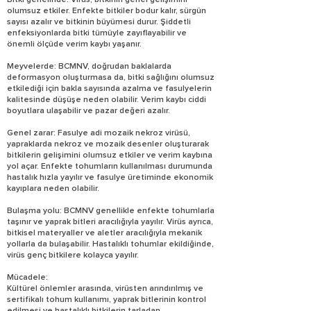
Bitki genelinde: Virüs, bitkinin genel gelişimini
olumsuz etkiler. Enfekte bitkiler bodur kalır, sürgün
sayısı azalır ve bitkinin büyümesi durur. Şiddetli
enfeksiyonlarda bitki tümüyle zayıflayabilir ve
önemli ölçüde verim kaybı yaşanır.
Meyvelerde: BCMNV, doğrudan baklalarda
deformasyon oluşturmasa da, bitki sağlığını olumsuz
etkilediği için bakla sayısında azalma ve fasulyelerin
kalitesinde düşüşe neden olabilir. Verim kaybı ciddi
boyutlara ulaşabilir ve pazar değeri azalır.
Genel zarar: Fasulye adi mozaik nekroz virüsü,
yapraklarda nekroz ve mozaik desenler oluşturarak
bitkilerin gelişimini olumsuz etkiler ve verim kaybına
yol açar. Enfekte tohumların kullanılması durumunda
hastalık hızla yayılır ve fasulye üretiminde ekonomik
kayıplara neden olabilir.
Bulaşma yolu: BCMNV genellikle enfekte tohumlarla
taşınır ve yaprak bitleri aracılığıyla yayılır. Virüs ayrıca,
bitkisel materyaller ve aletler aracılığıyla mekanik
yollarla da bulaşabilir. Hastalıklı tohumlar ekildiğinde,
virüs genç bitkilere kolayca yayılır.
Mücadele:
Kültürel önlemler arasında, virüsten arındırılmış ve
sertifikalı tohum kullanımı, yaprak bitlerinin kontrol