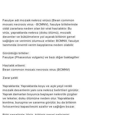
Fasulye adi mozaik nekroz virüsü (Bean common
mosaic necrosis virus - BCMNV), fasulye bitkilerinde
ciddi zararlara neden olan bir viral hastalıktır. Bu
virüs, yapraklarda nekroz (doku ölümü), mozaik
desenler ve bükülmelere yol açarak bitkinin genel
sağlığını ve verimini olumsuz etkiler. BCMNV, fasulye
tarımında önemli verim kayıplarına neden olabilir.
Görüldüğü bitkiler:
Fasulye (Phaseolus vulgaris) ve bazı diğer baklagiller
Hastalık etkeni:
Bean common mosaic necrosis virus (BCMNV)
Zarar şekli:
Yapraklarda: Yapraklarda koyu ve açık yeşil renkli
mozaik desenlerin yanı sıra nekroz belirtileri görülür.
Yaprak damarları boyunca başlayan nekrotik çizgiler
ve lekeler, doku ölümüne neden olur. Yapraklarda
kıvrılma, buruşma ve sararma görülür, bu da bitkinin
fotosentez kapasitesini azaltır ve sağlığını bozar.