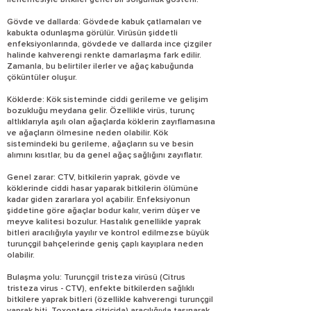
ilerlemesiyle bitkiler genel bir solgunluk gösterir.
Gövde ve dallarda: Gövdede kabuk çatlamaları ve
kabukta odunlaşma görülür. Virüsün şiddetli
enfeksiyonlarında, gövdede ve dallarda ince çizgiler
halinde kahverengi renkte damarlaşma fark edilir.
Zamanla, bu belirtiler ilerler ve ağaç kabuğunda
çöküntüler oluşur.
Köklerde: Kök sisteminde ciddi gerileme ve gelişim
bozukluğu meydana gelir. Özellikle virüs, turunç
altlıklarıyla aşılı olan ağaçlarda köklerin zayıflamasına
ve ağaçların ölmesine neden olabilir. Kök
sistemindeki bu gerileme, ağaçların su ve besin
alımını kısıtlar, bu da genel ağaç sağlığını zayıflatır.
Genel zarar: CTV, bitkilerin yaprak, gövde ve
köklerinde ciddi hasar yaparak bitkilerin ölümüne
kadar giden zararlara yol açabilir. Enfeksiyonun
şiddetine göre ağaçlar bodur kalır, verim düşer ve
meyve kalitesi bozulur. Hastalık genellikle yaprak
bitleri aracılığıyla yayılır ve kontrol edilmezse büyük
turunçgil bahçelerinde geniş çaplı kayıplara neden
olabilir.
Bulaşma yolu: Turunçgil tristeza virüsü (Citrus
tristeza virus - CTV), enfekte bitkilerden sağlıklı
bitkilere yaprak bitleri (özellikle kahverengi turunçgil