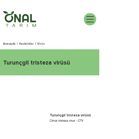
Anasayfa
|
Hastalıklar
|
Virüs
Turunçgil tristeza virüsü
Turunçgil tristeza virüsü
Citrus tristeza virus - CTV