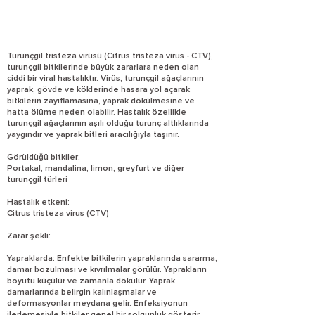
Turunçgil tristeza virüsü (Citrus tristeza virus - CTV),
turunçgil bitkilerinde büyük zararlara neden olan
ciddi bir viral hastalıktır. Virüs, turunçgil ağaçlarının
yaprak, gövde ve köklerinde hasara yol açarak
bitkilerin zayıflamasına, yaprak dökülmesine ve
hatta ölüme neden olabilir. Hastalık özellikle
turunçgil ağaçlarının aşılı olduğu turunç altlıklarında
yaygındır ve yaprak bitleri aracılığıyla taşınır.
Görüldüğü bitkiler:
Portakal, mandalina, limon, greyfurt ve diğer
turunçgil türleri
Hastalık etkeni:
Citrus tristeza virus (CTV)
Zarar şekli:
Yapraklarda: Enfekte bitkilerin yapraklarında sararma,
damar bozulması ve kıvrılmalar görülür. Yaprakların
boyutu küçülür ve zamanla dökülür. Yaprak
damarlarında belirgin kalınlaşmalar ve
deformasyonlar meydana gelir. Enfeksiyonun