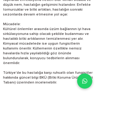
taşınarak enfeksiyona neden olur. Ilıman sıcaklık ve
düşük nem, hastalığın gelişimini hızlandırır. Enfekte
tomurcuklar ve bitki artıkları, hastalığın sonraki
sezonlarda devam etmesine yol açar.
Mücadele:
Kültürel önlemler arasında üzüm bağlarının iyi hava
sirkülasyonuna sahip olacak şekilde budanması ve
hastalıklı bitki artıklarının temizlenmesi yer alır.
Kimyasal mücadelede ise uygun fungisitlerin
kullanımı önerilir. Küllemenin özellikle nemsiz
havalarda hızla yayılabildiği göz önünde
bulundurularak, koruyucu tedbirlerin alınması
önemlidir.
Türkiye'de bu hastalığa karşı ruhsatlı olan fungisitler
hakkında güncel bilgi BKÜ (Bitki Koruma Ürünleri Veri
Tabanı) üzerinden incelenebilir.