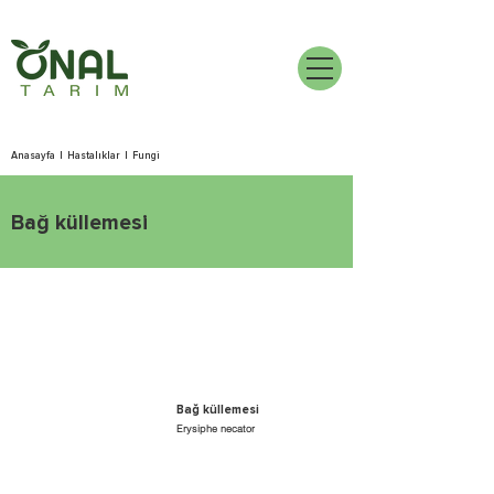
Anasayfa
|
Hastalıklar
|
Fungi
Bağ küllemesi
Bağ küllemesi
Erysiphe necator