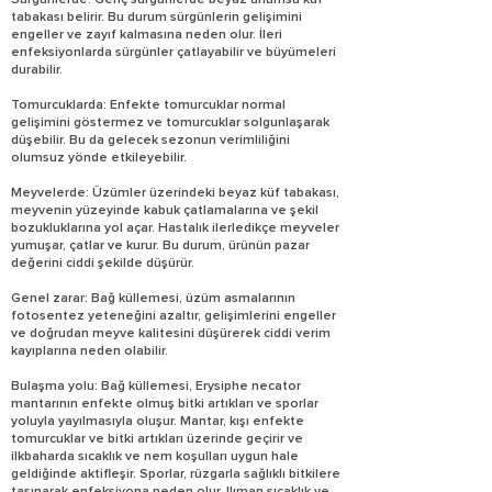
Sürgünlerde: Genç sürgünlerde beyaz unumsu küf
tabakası belirir. Bu durum sürgünlerin gelişimini
engeller ve zayıf kalmasına neden olur. İleri
enfeksiyonlarda sürgünler çatlayabilir ve büyümeleri
durabilir.
Tomurcuklarda: Enfekte tomurcuklar normal
gelişimini göstermez ve tomurcuklar solgunlaşarak
düşebilir. Bu da gelecek sezonun verimliliğini
olumsuz yönde etkileyebilir.
Meyvelerde: Üzümler üzerindeki beyaz küf tabakası,
meyvenin yüzeyinde kabuk çatlamalarına ve şekil
bozukluklarına yol açar. Hastalık ilerledikçe meyveler
yumuşar, çatlar ve kurur. Bu durum, ürünün pazar
değerini ciddi şekilde düşürür.
Genel zarar: Bağ küllemesi, üzüm asmalarının
fotosentez yeteneğini azaltır, gelişimlerini engeller
ve doğrudan meyve kalitesini düşürerek ciddi verim
kayıplarına neden olabilir.
Bulaşma yolu: Bağ küllemesi, Erysiphe necator
mantarının enfekte olmuş bitki artıkları ve sporlar
yoluyla yayılmasıyla oluşur. Mantar, kışı enfekte
tomurcuklar ve bitki artıkları üzerinde geçirir ve
ilkbaharda sıcaklık ve nem koşulları uygun hale
geldiğinde aktifleşir. Sporlar, rüzgarla sağlıklı bitkilere