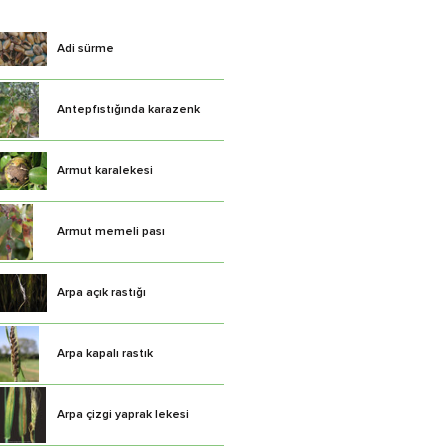
Adi sürme
Antepfıstığında karazenk
Armut karalekesi
Armut memeli pası
Arpa açık rastığı
Arpa kapalı rastık
Arpa çizgi yaprak lekesi