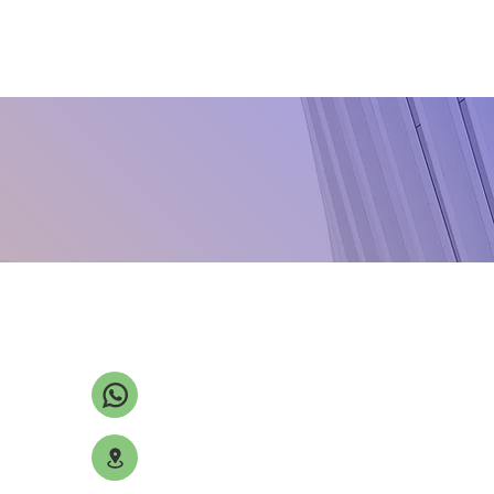
Eriklerde cep hastalığı
Erken yaprak yanıklığı
Fasulye antraknozu
Fasulye pası
Fusarium kök çürüklüğü
Gül küllemesi
Ispanak mildiyösü