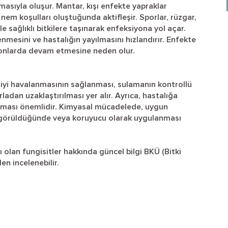
ılmasıyla oluşur. Mantar, kışı enfekte yapraklar
 nem koşulları oluştuğunda aktifleşir. Sporlar, rüzgar,
 sağlıklı bitkilere taşınarak enfeksiyona yol açar.
nmesini ve hastalığın yayılmasını hızlandırır. Enfekte
sezonlarda devam etmesine neden olur.
n iyi havalanmasının sağlanması, sulamanın kontrollü
rladan uzaklaştırılması yer alır. Ayrıca, hastalığa
nılması önemlidir. Kimyasal mücadelede, uygun
leri görüldüğünde veya koruyucu olarak uygulanması
ı olan fungisitler hakkında güncel bilgi BKÜ (Bitki
en incelenebilir.