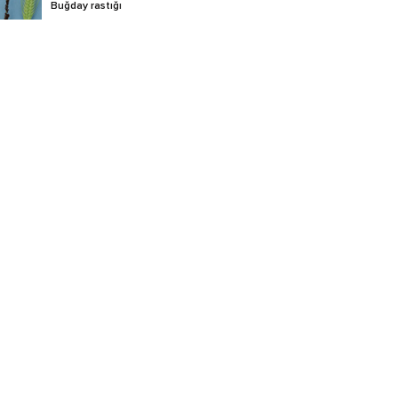
Buğday rastığı
Buğday septorya yaprak
lekesi
Ceviz antraknozu
Cüce sürme
Elma depo hastalıkları
Elma karalekesi
Elma küllemesi
Elma memeli pası