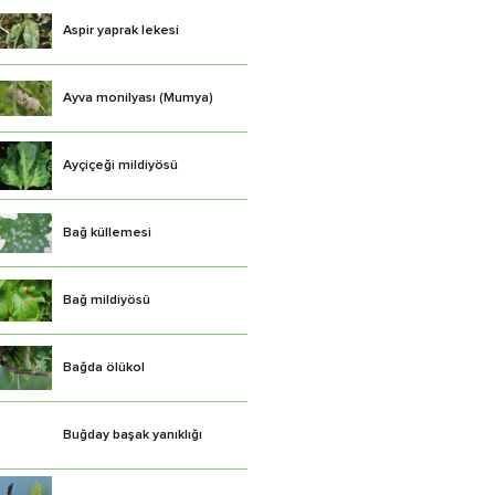
Aspir yaprak lekesi
Ayva monilyası (Mumya)
Ayçiçeği mildiyösü
Bağ küllemesi
Bağ mildiyösü
Bağda ölükol
Buğday başak yanıklığı