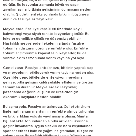
hastalık küçük, koyu renkli, çökük lezyonlar şeklinde
görülür. Bu lezyonlar zamanla büyür ve sapın
zayıflamasına, bitkinin gelişiminin durmasına neden
olabilir. Şiddetli enfeksiyonlarda bitkinin büyümesi
durur ve fasulyeler zayıf kalır.
Meyvelerde: Fasulye kapsülleri üzerinde koyu
kahverengi veya siyah renkte lezyonlar görülür. Bu
lekeler genellikle çökük ve düzensiz şekillidir.
Hastalıklı meyvelerde, lekelerin altında fasulye
tohumları da zarar görür ve enfekte olur. Enfekte
tohumlar çimlenme kapasitesini kaybeder, bu da
sonraki ekim sezonunda verim kaybına yol açar.
Genel zarar: Fasulye antraknozu, bitkinin yaprak, sap
ve meyvelerini etkileyerek verim kaybına neden olur.
Özellikle genç bitkilerde enfeksiyon meydana
gelirse, bitki gelişimi ciddi şekilde etkilenir ve üretim
tamamen durabilir. Meyvelerdeki lezyonlar,
pazarlama değerini düşürür ve üreticiler için
ekonomik kayıplara neden olabilir.
Bulaşma yolu: Fasulye antraknozu, Colletotrichum
lindemuthianum mantarının enfekte olmuş tohumlar
ve bitki artıkları yoluyla yayılmasıyla oluşur. Mantar,
kışı enfekte tohumlarda ve bitki artıkları üzerinde
geçirir. İlkbaharda uygun sıcaklık ve nem koşullarında
sporlar serbest kalır ve yağmur sıçramaları, rüzgar ve