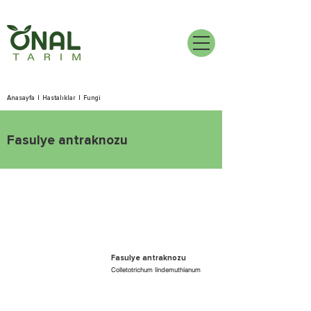
Anasayfa
|
Hastalıklar
|
Fungi
Fasulye antraknozu
Fasulye antraknozu
Colletotrichum lindemuthianum