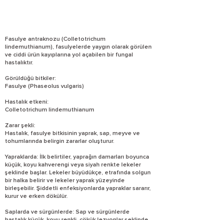
Fasulye antraknozu (Colletotrichum
lindemuthianum), fasulyelerde yaygın olarak görülen
ve ciddi ürün kayıplarına yol açabilen bir fungal
hastalıktır.
Görüldüğü bitkiler:
Fasulye (Phaseolus vulgaris)
Hastalık etkeni:
Colletotrichum lindemuthianum
Zarar şekli:
Hastalık, fasulye bitkisinin yaprak, sap, meyve ve
tohumlarında belirgin zararlar oluşturur.
Yapraklarda: İlk belirtiler, yaprağın damarları boyunca
küçük, koyu kahverengi veya siyah renkte lekeler
şeklinde başlar. Lekeler büyüdükçe, etrafında solgun
bir halka belirir ve lekeler yaprak yüzeyinde
birleşebilir. Şiddetli enfeksiyonlarda yapraklar sararır,
kurur ve erken dökülür.
Saplarda ve sürgünlerde: Sap ve sürgünlerde