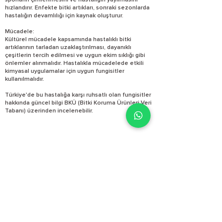
sporların çimlenmesini ve hastalığın yayılmasını
hızlandırır. Enfekte bitki artıkları, sonraki sezonlarda
hastalığın devamlılığı için kaynak oluşturur.
Mücadele:
Kültürel mücadele kapsamında hastalıklı bitki
artıklarının tarladan uzaklaştırılması, dayanıklı
çeşitlerin tercih edilmesi ve uygun ekim sıklığı gibi
önlemler alınmalıdır. Hastalıkla mücadelede etkili
kimyasal uygulamalar için uygun fungisitler
kullanılmalıdır.
Türkiye'de bu hastalığa karşı ruhsatlı olan fungisitler
hakkında güncel bilgi BKÜ (Bitki Koruma Ürünleri Veri
Tabanı) üzerinden incelenebilir.
E-satış mağazamız yenilendi!