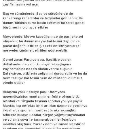
fotosentez yapma kapasitesini azaltarak bitkinin
zayıflamasına yol açar.
Sap ve sürgünlerde: Sap ve sürgünlerde de
kahverengi kabarcıklar ve lezyonlar görülebilir. Bu
durum, bitkinin su ve besin iletimini bozarak genel
büyümesini olumsuz etkiler.
Meyvelerde: Meyve kapsüllerinde de pas lekeleri
oluşabilir, bu durum meyve kalitesini düşürür ve
pazar değerini etkiler. Şiddetli enfeksiyonlarda
meyveler çürüme belirtileri gösterebilir.
Genel zarar: Fasulye pası, özellikle yaprak
dökülmelerine ve bitkinin genel sağlığının
zayıflamasına neden olarak verimi düşürür.
Enfeksiyon, bitkilerin gelişimini durdurabilir ve bu da
hem fasulye kalitesini hem de miktarını olumsuz
yönde etkiler.
Bulaşma yolu: Fasulye pası, Uromyces
appendiculatus mantarının enfekte olmuş bitki
artıkları ve rüzgarla taşınan sporları yoluyla yayılır.
Mantar, kışı enfekte bitki artıkları üzerinde geçirir ve
ilkbaharda sporlarını serbest bırakarak sağlıklı
bitkilere bulaşır. Sporlar, rüzgar, yağmur sıçramaları
ve sulama suyu ile taşınarak yeni enfeksiyon
odakları oluşturur. Yüksek nem ve ılıman sıcaklıklar,