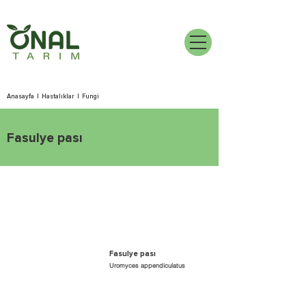
Anasayfa
|
Hastalıklar
|
Fungi
Fasulye pası
Fasulye pası
Uromyces appendiculatus