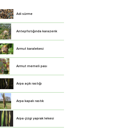
Adi sürme
Antepfıstığında karazenk
Armut karalekesi
Armut memeli pası
Arpa açık rastığı
Arpa kapalı rastık
Arpa çizgi yaprak lekesi