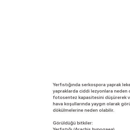
Yerfıstığında serkospora yaprak lekes
yapraklarda ciddi lezyonlara neden ol
fotosentez kapasitesini düşürerek ve
hava koşullarında yaygın olarak görü
dökülmelerine neden olabilir.
Görüldüğü bitkiler:
Yerfıstığı (Arachis hypogaea)