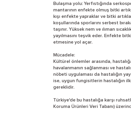
Bulaşma yolu: Yerfıstığında serkosp
mantarının enfekte olmuş bitki artıkl
kışı enfekte yapraklar ve bitki artıkl
koşullarında sporlarını serbest bıraka
taşınır. Yüksek nem ve ılıman sıcaklı
yayılmasını teşvik eder. Enfekte bitk
etmesine yol açar.
Mücadele:
Kültürel önlemler arasında, hastalığa 
havalanmanın sağlanması ve hastalıklı 
nöbeti uygulaması da hastalığın yay
ise, uygun fungisitlerin hastalığın i
gereklidir.
Türkiye'de bu hastalığa karşı ruhsatl
Koruma Ürünleri Veri Tabanı) üzerind