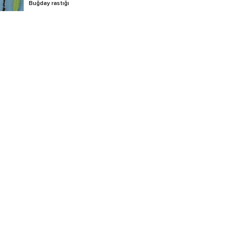
Buğday rastığı
Buğday septorya yaprak
lekesi
Ceviz antraknozu
Cüce sürme
Elma depo hastalıkları
Elma karalekesi
Elma küllemesi
Elma memeli pası