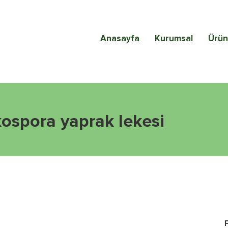
Anasayfa
Kurumsal
Ürün
kospora yaprak lekesi