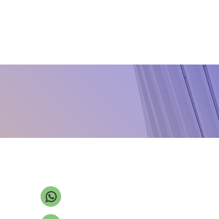
Eriklerde cep hastalığı
Erken yaprak yanıklığı
Fasulye antraknozu
Fasulye pası
Fusarium kök çürüklüğü
Gül küllemesi
Ispanak mildiyösü