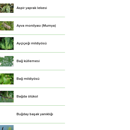
Aspir yaprak lekesi
Ayva monilyası (Mumya)
Ayçiçeği mildiyösü
Bağ küllemesi
Bağ mildiyösü
Bağda ölükol
Buğday başak yanıklığı