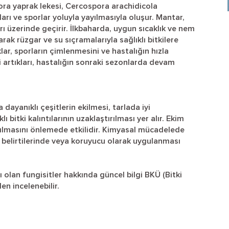
ora yaprak lekesi, Cercospora arachidicola
arı ve sporlar yoluyla yayılmasıyla oluşur. Mantar,
arı üzerinde geçirir. İlkbaharda, uygun sıcaklık ve nem
rak rüzgar ve su sıçramalarıyla sağlıklı bitkilere
klar, sporların çimlenmesini ve hastalığın hızla
i artıkları, hastalığın sonraki sezonlarda devam
dayanıklı çeşitlerin ekilmesi, tarlada iyi
bitki kalıntılarının uzaklaştırılması yer alır. Ekim
ılmasını önlemede etkilidir. Kimyasal mücadelede
lk belirtilerinde veya koruyucu olarak uygulanması
ı olan fungisitler hakkında güncel bilgi BKÜ (Bitki
en incelenebilir.