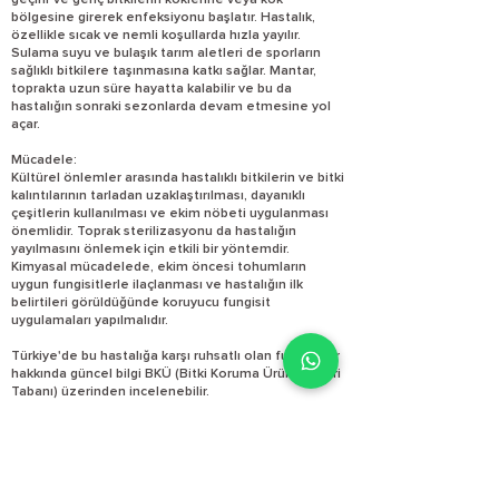
geçirir ve genç bitkilerin köklerine veya kök
bölgesine girerek enfeksiyonu başlatır. Hastalık,
özellikle sıcak ve nemli koşullarda hızla yayılır.
Sulama suyu ve bulaşık tarım aletleri de sporların
sağlıklı bitkilere taşınmasına katkı sağlar. Mantar,
toprakta uzun süre hayatta kalabilir ve bu da
hastalığın sonraki sezonlarda devam etmesine yol
açar.
Mücadele:
Kültürel önlemler arasında hastalıklı bitkilerin ve bitki
kalıntılarının tarladan uzaklaştırılması, dayanıklı
çeşitlerin kullanılması ve ekim nöbeti uygulanması
önemlidir. Toprak sterilizasyonu da hastalığın
yayılmasını önlemek için etkili bir yöntemdir.
Kimyasal mücadelede, ekim öncesi tohumların
uygun fungisitlerle ilaçlanması ve hastalığın ilk
belirtileri görüldüğünde koruyucu fungisit
uygulamaları yapılmalıdır.
Türkiye'de bu hastalığa karşı ruhsatlı olan fungisitler
hakkında güncel bilgi BKÜ (Bitki Koruma Ürünleri Veri
Tabanı) üzerinden incelenebilir.