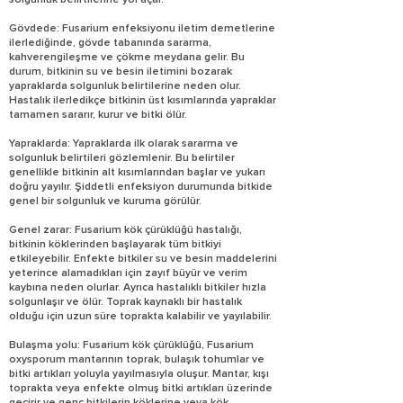
solgunluk belirtilerine yol açar.
Gövdede: Fusarium enfeksiyonu iletim demetlerine
ilerlediğinde, gövde tabanında sararma,
kahverengileşme ve çökme meydana gelir. Bu
durum, bitkinin su ve besin iletimini bozarak
yapraklarda solgunluk belirtilerine neden olur.
Hastalık ilerledikçe bitkinin üst kısımlarında yapraklar
tamamen sararır, kurur ve bitki ölür.
Yapraklarda: Yapraklarda ilk olarak sararma ve
solgunluk belirtileri gözlemlenir. Bu belirtiler
genellikle bitkinin alt kısımlarından başlar ve yukarı
doğru yayılır. Şiddetli enfeksiyon durumunda bitkide
genel bir solgunluk ve kuruma görülür.
Genel zarar: Fusarium kök çürüklüğü hastalığı,
bitkinin köklerinden başlayarak tüm bitkiyi
etkileyebilir. Enfekte bitkiler su ve besin maddelerini
yeterince alamadıkları için zayıf büyür ve verim
kaybına neden olurlar. Ayrıca hastalıklı bitkiler hızla
solgunlaşır ve ölür. Toprak kaynaklı bir hastalık
olduğu için uzun süre toprakta kalabilir ve yayılabilir.
Bulaşma yolu: Fusarium kök çürüklüğü, Fusarium
oxysporum mantarının toprak, bulaşık tohumlar ve
bitki artıkları yoluyla yayılmasıyla oluşur. Mantar, kışı
toprakta veya enfekte olmuş bitki artıkları üzerinde