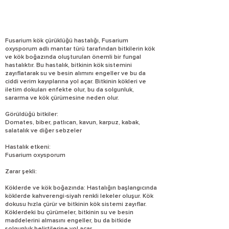
Fusarium kök çürüklüğü hastalığı, Fusarium
oxysporum adlı mantar türü tarafından bitkilerin kök
ve kök boğazında oluşturulan önemli bir fungal
hastalıktır. Bu hastalık, bitkinin kök sistemini
zayıflatarak su ve besin alımını engeller ve bu da
ciddi verim kayıplarına yol açar. Bitkinin kökleri ve
iletim dokuları enfekte olur, bu da solgunluk,
sararma ve kök çürümesine neden olur.
Görüldüğü bitkiler:
Domates, biber, patlıcan, kavun, karpuz, kabak,
salatalık ve diğer sebzeler
Hastalık etkeni:
Fusarium oxysporum
Zarar şekli:
Köklerde ve kök boğazında: Hastalığın başlangıcında
köklerde kahverengi-siyah renkli lekeler oluşur. Kök
dokusu hızla çürür ve bitkinin kök sistemi zayıflar.
Köklerdeki bu çürümeler, bitkinin su ve besin
maddelerini almasını engeller, bu da bitkide