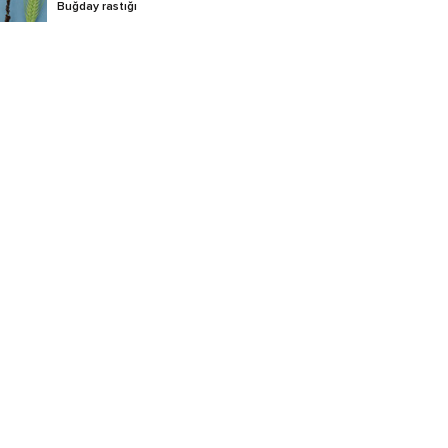
Buğday rastığı
Buğday septorya yaprak
lekesi
Ceviz antraknozu
Cüce sürme
Elma depo hastalıkları
Elma karalekesi
Elma küllemesi
Elma memeli pası