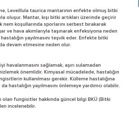
me, Leveillula taurica mantarının enfekte olmuş bitki
la oluşur. Mantar, kışı bitki artıkları üzerinde geçirir
k nem koşullarında sporlarını serbest bırakarak
rüzgar ve hava akımlarıyla taşınarak enfeksiyona neden
 hastalığın yayılmasını teşvik eder. Enfekte bitki
arda devam etmesine neden olur.
n iyi havalanmasını sağlamak, aşırı sulamadan
emizlemek önemlidir. Kimyasal mücadelede, hastalığın
ngisitlerin kullanılması gerekir. Külleme hastalığına
sı da hastalığın yayılmasını önlemeye yardımcı olabilir.
ı olan fungisitler hakkında güncel bilgi BKÜ (Bitki
en incelenebilir.