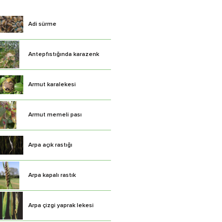
Adi sürme
Antepfıstığında karazenk
Armut karalekesi
Armut memeli pası
Arpa açık rastığı
Arpa kapalı rastık
Arpa çizgi yaprak lekesi