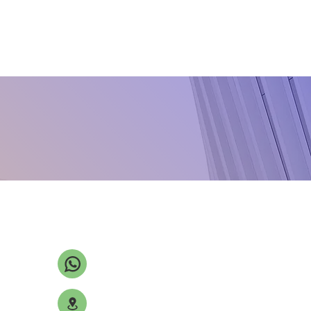
Eriklerde cep hastalığı
Erken yaprak yanıklığı
Fasulye antraknozu
Fasulye pası
Fusarium kök çürüklüğü
Gül küllemesi
Ispanak mildiyösü