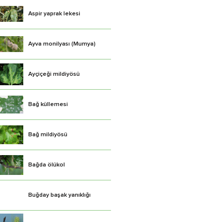
Aspir yaprak lekesi
Ayva monilyası (Mumya)
Ayçiçeği mildiyösü
Bağ küllemesi
Bağ mildiyösü
Bağda ölükol
Buğday başak yanıklığı